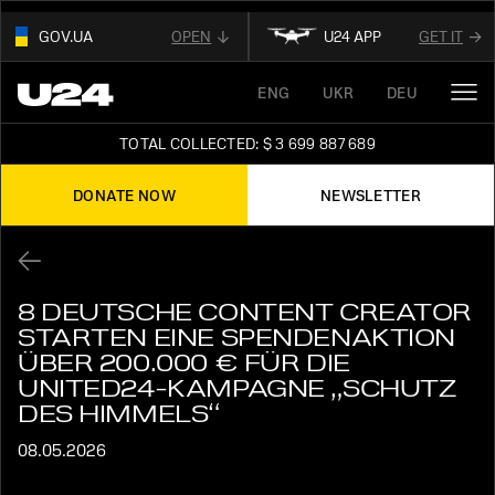
GOV.UA
OPEN
U24 APP
GET IT
01
ENG
UKR
DEU
THIS WEBSITE USE
.GOV.UA.
OUR AFFILIATED
DIGITAL NEWS PLATFORM
AND BELONGS TO AN OFFICIAL
TOTAL COLLECTED: $ 3 699 887 689
GOVERNMENT ORGANIZATION IN UKRAINE
FOLLOW FOR THE LATEST UPDATES ABOUT
UKRAINE
DONATE NOW
NEWSLETTER
02
READ ABOUT UNITED24
ON THE OFFICIAL
STAY TUNED
WEBSITE OF PRESIDENT OF UKRAINE
8 DEUTSCHE CONTENT CREATOR
STARTEN EINE SPENDENAKTION
ÜBER 200.000 € FÜR DIE
UNITED24-KAMPAGNE „SCHUTZ
DES HIMMELS“
08.05.2026