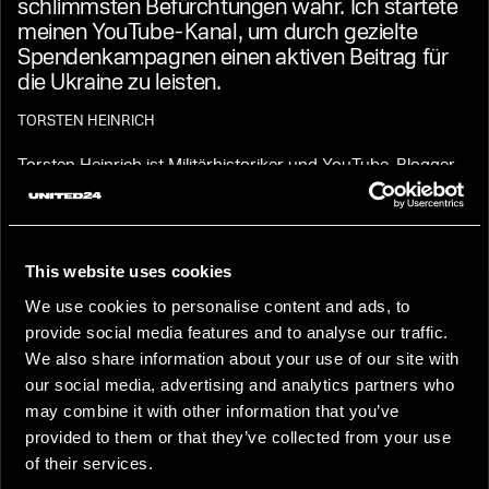
schlimmsten Befürchtungen wahr. Ich startete
meinen YouTube-Kanal, um durch gezielte
Spendenkampagnen einen aktiven Beitrag für
die Ukraine zu leisten.
TORSTEN HEINRICH
Torsten Heinrich ist Militärhistoriker und YouTube-Blogger
mit fundierter Expertise in den Bereichen Verteidigungs-
und Außenpolitik. Er unterstützt die Ukraine aktiv und hat
kürzlich 15.000 $ für die medizinische Versorgung von
Zivilisten und Soldaten gesammelt.
This website uses cookies
We use cookies to personalise content and ads, to
Ich unterstütze die Ukraine, weil sie einen
provide social media features and to analyse our traffic.
gerechten Verteidigungskrieg gegen eine
We also share information about your use of our site with
aggressive Diktatur führt. Kurz nach Beginn der
our social media, advertising and analytics partners who
umfassenden Invasion fing ich an, Videos über
may combine it with other information that you’ve
den russischen Krieg gegen die Ukraine zu
provided to them or that they’ve collected from your use
produzieren. Mein Ziel ist es, das Verständnis für
of their services.
dieses Thema im deutschsprachigen Raum zu