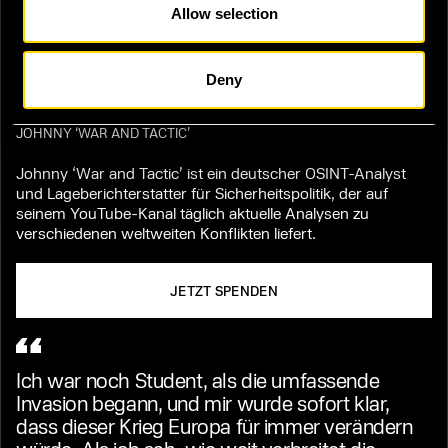
Demokratie. Deshalb versuche ich mit meinen
Allow selection
Videos, Analysen und Spendenkampagnen
meinen Teil dazu beizutragen. Nicht aus
Ideologie, sondern weil Wegsehen in solchen
Deny
Zeiten keine Option ist.
JOHNNY ‘WAR AND TACTIC’
Johnny ‘War and Tactic’ ist ein deutscher OSINT-Analyst
und Lageberichterstatter für Sicherheitspolitik, der auf
seinem YouTube-Kanal täglich aktuelle Analysen zu
verschiedenen weltweiten Konflikten liefert.
JETZT SPENDEN
Ich war noch Student, als die umfassende
Invasion begann, und mir wurde sofort klar,
dass dieser Krieg Europa für immer verändern